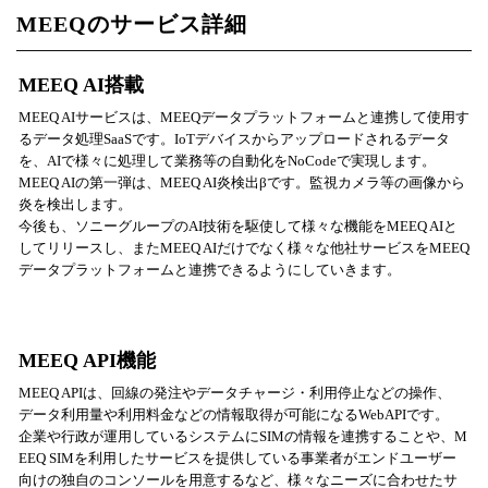
MEEQのサービス詳細
MEEQ AI搭載
MEEQ AIサービスは、MEEQデータプラットフォームと連携して使用す
るデータ処理SaaSです。IoTデバイスからアップロードされるデータ
を、AIで様々に処理して業務等の自動化をNoCodeで実現します。
MEEQ AIの第一弾は、MEEQ AI炎検出βです。監視カメラ等の画像から
炎を検出します。
今後も、ソニーグループのAI技術を駆使して様々な機能をMEEQ AIと
してリリースし、またMEEQ AIだけでなく様々な他社サービスをMEEQ
データプラットフォームと連携できるようにしていきます。
MEEQ API機能
MEEQ APIは、回線の発注やデータチャージ・利用停止などの操作、
データ利用量や利用料金などの情報取得が可能になるWebAPIです。
企業や行政が運用しているシステムにSIMの情報を連携することや、M
EEQ SIMを利用したサービスを提供している事業者がエンドユーザー
向けの独自のコンソールを用意するなど、様々なニーズに合わせたサ