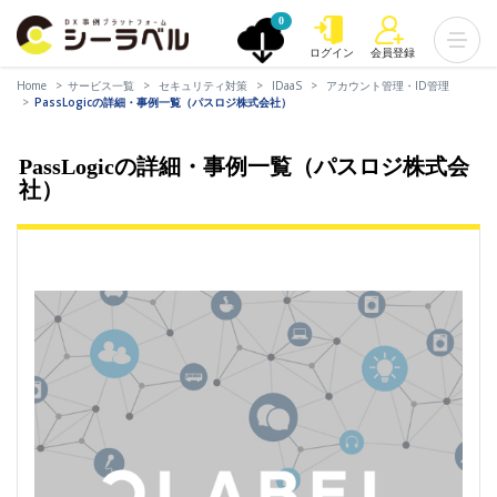
0
ログイン
会員登録
Home
サービス一覧
セキュリティ対策
IDaaS
アカウント管理・ID管理
PassLogicの詳細・事例一覧（パスロジ株式会社）
PassLogicの詳細・事例一覧（パスロジ株式会
社）