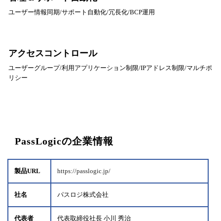
ユーザー情報同期/サポート自動化/冗長化/BCP運用
アクセスコントロール
ユーザーグループ/利用アプリケーション制限/IPアドレス制限/マルチポ
リシー
PassLogicの企業情報
製品URL
https://passlogic.jp/
社名
パスロジ株式会社
代表者
代表取締役社長 小川 秀治