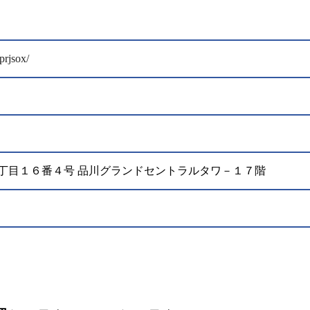
prjsox/
港南２丁目１６番４号 品川グランドセントラルタワ－１７階