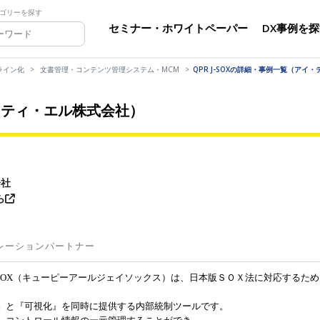
ゴリーを探す
セミナー・ホワイトペーパー
DX事例を
ライン化
文書管理・コンテンツ管理システム・MCM
QPR J-SOXの詳細・事例一覧（アイ
イ・ティ・エル株式会社）
会社
ら
レーションパートナー
J-SOX（キューピーアールジェイソックス）は、日本版ＳＯＸ法に対応するため
』と『可視化』を同時に提供する内部統制ツールです。