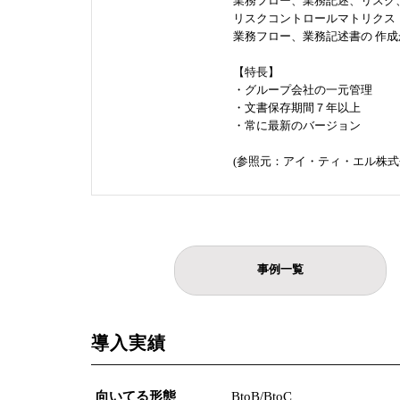
業務フロー、業務記述、リスク
リスクコントロールマトリクス
業務フロー、業務記述書の 作
【特長】
・グループ会社の一元管理
・文書保存期間７年以上
・常に最新のバージョン
(参照元：アイ・ティ・エル株式
事例一覧
導入実績
向いてる形態
BtoB/BtoC