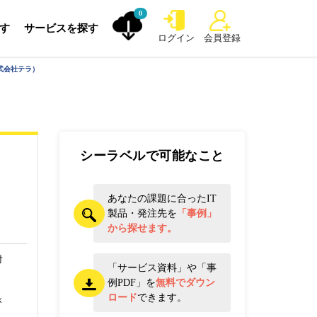
0
探す
サービスを探す
ログイン
会員登録
株式会社テラ）
シーラベルで可能なこと
あなたの課題に合ったIT
製品・発注先を
「事例」
から探せます。
対
「サービス資料」や「事
例PDF」を
無料でダウン
ロード
できます。
が