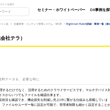
ゴリーを探す
セミナー・ホワイトペーパー
DX事例を
ライン化
文書管理・コンテンツ管理システム・MCM
Bigtincan Hubの詳細・事例一覧（
株式会社テラ）
資料データを、必要な時に
、資料を管理するだけでなく、活用するためのクラウドサービスです。マルチデバイス
イスからいつでもファイルを確認出来ます。
覧状況も確認でき、機会損失を削減し売上UPに繋がる仕組みも搭載していま
、ファイルやユーザー毎に設定が可能で、管理者制限も細かく設定すること