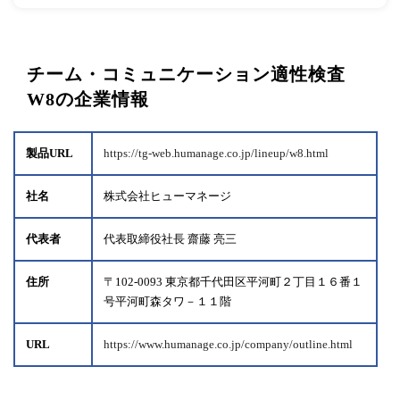
チーム・コミュニケーション適性検査
W8の企業情報
製品URL
https://tg-web.humanage.co.jp/lineup/w8.html
社名
株式会社ヒューマネージ
代表者
代表取締役社長 齋藤 亮三
住所
〒102-0093 東京都千代田区平河町２丁目１６番１
号平河町森タワ－１１階
URL
https://www.humanage.co.jp/company/outline.html