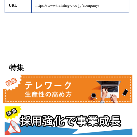
URL
https://www.training-c.co.jp/company/
特集