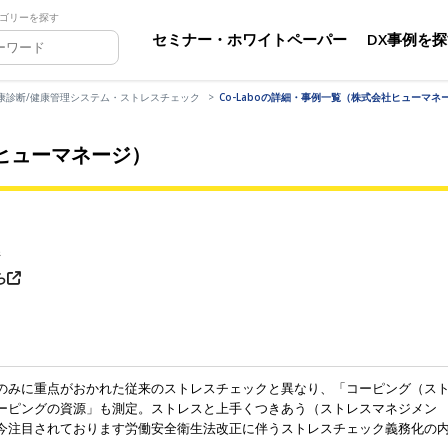
ゴリーを探す
セミナー・ホワイトペーパー
DX事例を
康診断/健康管理システム・ストレスチェック
Co-Laboの詳細・事例一覧（株式会社ヒューマネ
社ヒューマネージ）
ジ
ら
のみに重点がおかれた従来のストレスチェックと異なり、「コーピング（ス
ーピングの資源」も測定。ストレスと上手くつきあう（ストレスマネジメン
今注目されております労働安全衛生法改正に伴うストレスチェック義務化の