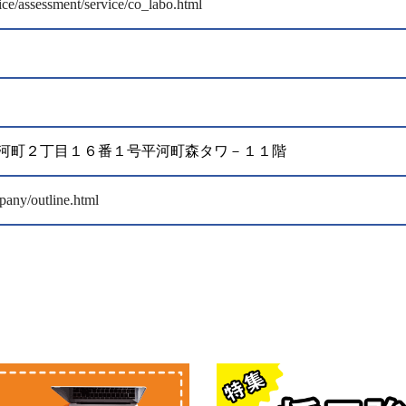
ce/assessment/service/co_labo.html
田区平河町２丁目１６番１号平河町森タワ－１１階
any/outline.html