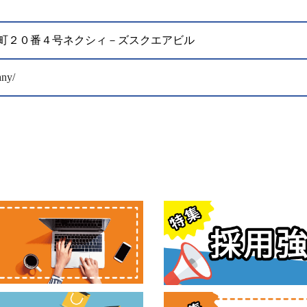
区桜丘町２０番４号ネクシィ－ズスクエアビル
any/