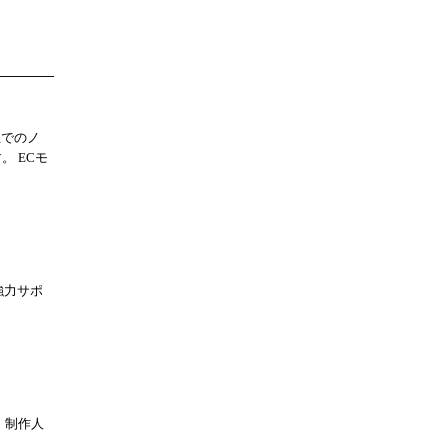
上でのノ
。 ECモ
強力サポ
。
・制作人