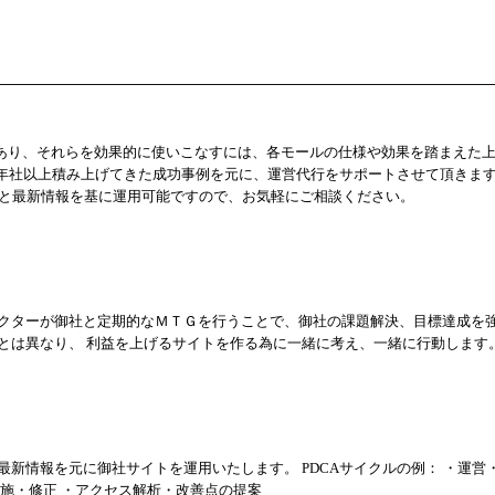
限があり、それらを効果的に使いこなすには、各モールの仕様や効果を踏まえた
通算10年社以上積み上げてきた成功事例を元に、運営代行をサポートさせて頂きます
ウと最新情報を基に運用可能ですので、お気軽にご相談ください。
レクターが御社と定期的なＭＴＧを行うことで、御社の課題解決、目標達成を
とは異なり、 利益を上げるサイトを作る為に一緒に考え、一緒に行動します
ウと最新情報を元に御社サイトを運用いたします。 PDCAサイクルの例： ・運営
実施・修正 ・アクセス解析・改善点の提案