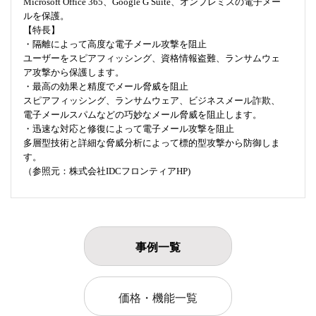
Microsoft Office 365、Google G Suite、オンプレミスの電子メー
ルを保護。
【特長】
・隔離によって高度な電子メール攻撃を阻止
ユーザーをスピアフィッシング、資格情報盗難、ランサムウェ
ア攻撃から保護します。
・最高の効果と精度でメール脅威を阻止
スピアフィッシング、ランサムウェア、ビジネスメール詐欺、
電子メールスパムなどの巧妙なメール脅威を阻止します。
・迅速な対応と修復によって電子メール攻撃を阻止
多層型技術と詳細な脅威分析によって標的型攻撃から防御しま
す。
（参照元：株式会社IDCフロンティアHP)
事例一覧
価格・機能一覧