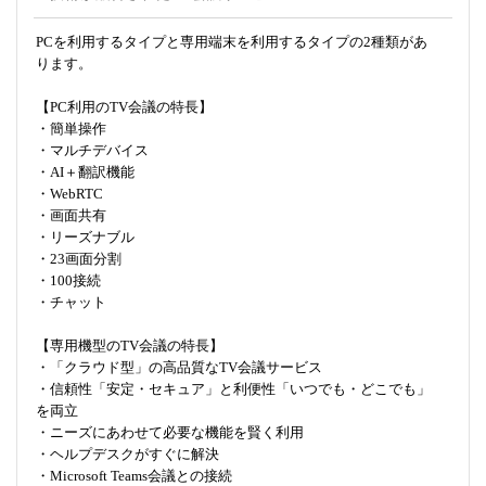
PCを利用するタイプと専用端末を利用するタイプの2種類があ
ります。
【PC利用のTV会議の特長】
・簡単操作
・マルチデバイス
・AI＋翻訳機能
・WebRTC
・画面共有
・リーズナブル
・23画面分割
・100接続
・チャット
【専用機型のTV会議の特長】
・「クラウド型」の高品質なTV会議サービス
・信頼性「安定・セキュア」と利便性「いつでも・どこでも」
を両立
・ニーズにあわせて必要な機能を賢く利用
・ヘルプデスクがすぐに解決
・Microsoft Teams会議との接続