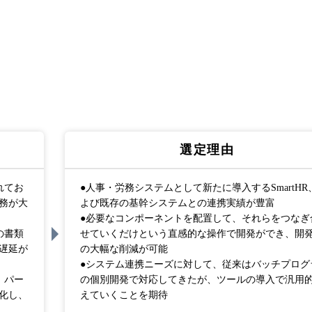
選定理由
れてお
●人事・労務システムとして新たに導入するSmartHR
務が大
よび既存の基幹システムとの連携実績が豊富
●必要なコンポーネントを配置して、それらをつなぎ
の書類
せていくだけという直感的な操作で開発ができ、開
遅延が
の大幅な削減が可能
●システム連携ニーズに対して、従来はバッチプログ
、パー
の個別開発で対応してきたが、ツールの導入で汎用
化し、
えていくことを期待