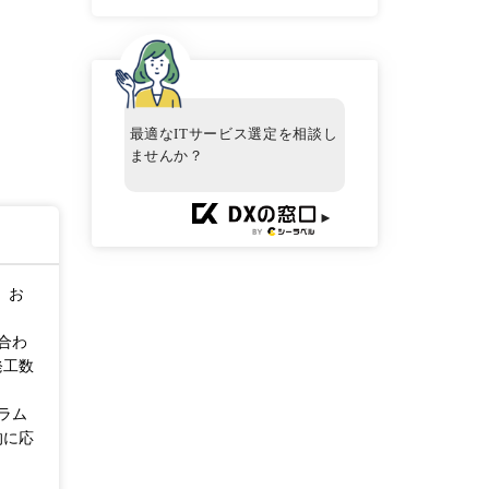
最適なITサービス選定を相談し
ませんか？
►
、お
合わ
発工数
ラム
的に応