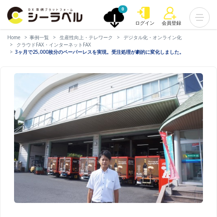
0
ログイン
会員登録
Home
事例一覧
生産性向上・テレワーク
デジタル化・オンライン化
クラウドFAX・インターネットFAX
3ヶ月で25,000枚分のペーパーレスを実現。受注処理が劇的に変化しました。