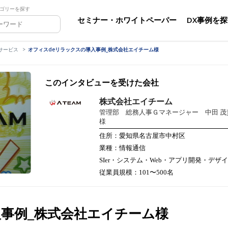
ゴリーを探す
セミナー・ホワイトペーパー
DX事例を
サービス
オフィスdeリラックスの導入事例_株式会社エイチーム様
このインタビューを受けた会社
株式会社エイチーム
管理部 総務人事Ｇマネージャー 中田 茂
様
住所：愛知県名古屋市中村区
業種：情報通信
SIer・システム・Web・アプリ開発・デザ
従業員規模：101〜500名
入事例_株式会社エイチーム様