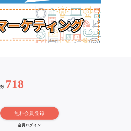
718
例数
無料会員登録
会員ログイン