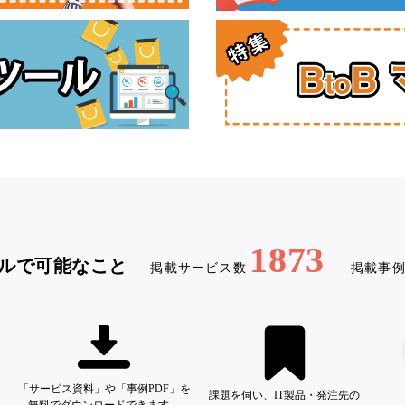
1873
ルで可能なこと
掲載サービス数
掲載事
「サービス資料」や「事例PDF」を
課題を伺い、IT製品・発注先の