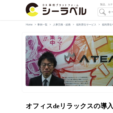
製品、カテ
Home
事例一覧
人事労務・総務
福利厚生サービス
福利厚生
オフィスdeリラックスの導