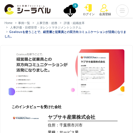
0
ログイン
会員登録
Home
事例一覧
人事労務・総務
評価・組織改革
人事評価・目標管理・タレントマネジメントシステム
Goalousを使うことで、経営層と従業員との双方向コミュニケーションが活発になりま
した。
このインタビューを受けた会社
ヤブサキ産業株式会社
住所：千葉県市川市
業種：サービス業