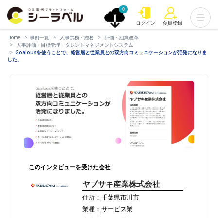
0
ログイン
会員登録
Home
事例一覧
人事労務・総務
評価・組織改革
人事評価・目標管理・タレントマネジメントシステム
Goalousを使うことで、経営層と従業員との双方向コミュニケーションが活発になりま
した。
このインタビューを受けた会社
ヤブサキ産業株式会社
住所：千葉県市川市
業種：サービス業