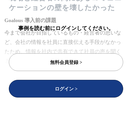
ケーションの壁を壊したかった
Goalous 導入前の課題
事例を読む前にログインしてください。
今まで会社が目指しているもの・経営者の思いな
ど、会社の情報を社員に直接伝える手段がなかっ
たため、情報を社内で共有できて社員の声を聞く
ようなコミュニケーションが必要であると感じて
無料会員登録 >
いました。その想いから7年前に社内向けの新聞を
作成していましたが、全員が読んでいるのかわか
ログイン >
らなかったり、反応をきくまでにタイムラグがあ
ったりと一方的なコミュニケーションになってい
ることに気づきました。