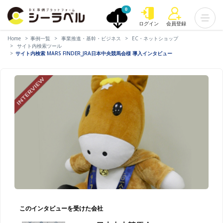
0
ログイン
会員登録
Home
事例一覧
事業推進・基幹・ビジネス
EC・ネットショップ
サイト内検索ツール
サイト内検索 MARS FINDER_JRA日本中央競馬会様 導入インタビュー
このインタビューを受けた会社