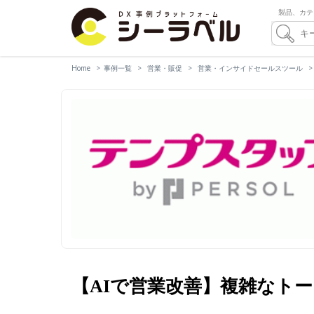
製品、カテ
Home
事例一覧
営業・販促
営業・インサイドセールスツール
【AIで営業改善】複雑なト