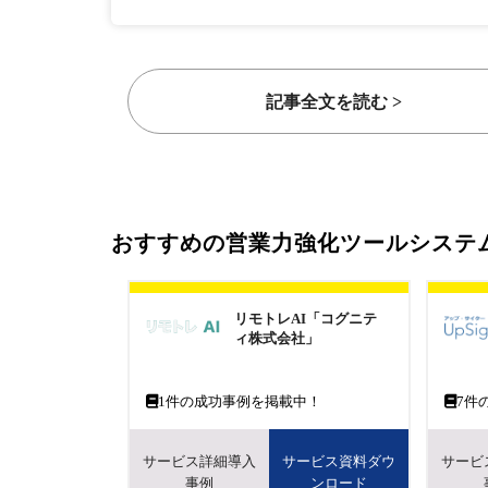
記事全文を読む >
おすすめの営業力強化ツールシステ
リモトレAI「コグニテ
ィ株式会社」
1
件の成功事例を掲載中！
7
件
サービス詳細導入
サービス資料ダウ
サービ
事例
ンロード