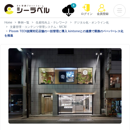
0
ログイン
会員登録
Home
事例一覧
生産性向上・テレワーク
デジタル化・オンライン化
文書管理・コンテンツ管理システム・MCM
Ploom TECH故障対応店舗の一括管理に導入 kintoneとの連携で業務のペーパーレス化
を推進