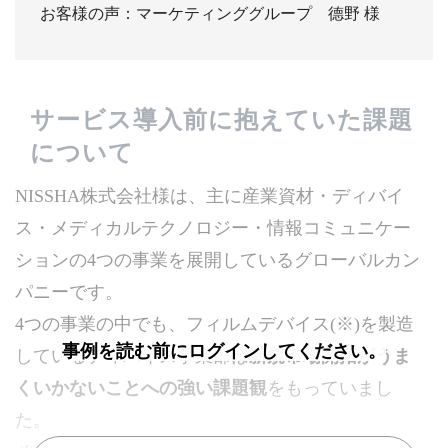
お客様の声：マーケティンググループ 德野 様
サービス導入前に抱えていた課題
について
NISSHA株式会社様は、主に産業資材・ディバイ
ス・メディカルテクノロジー・情報コミュニケー
ションの4つの事業を展開しているグローバルカン
パニーです。
4つの事業の中でも、フィルムデバイス(※)を製造
事例を読む前にログインしてください。
しているディバイス事業部は
新規市場開拓がうま
くいかないことへの強い課題観
をもっていまし
た。