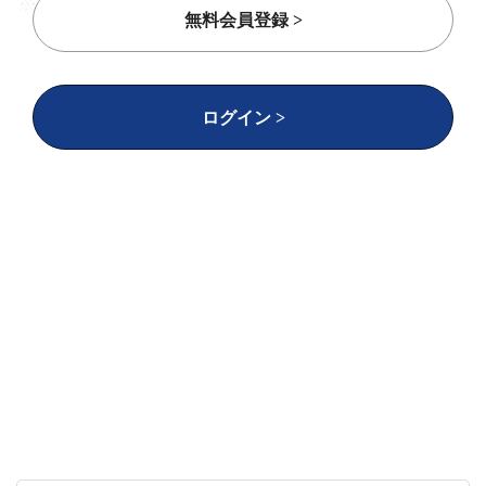
※フィルムデバイスは、樹脂製のフィルムの上に
無料会員登録 >
微細な回路を形成し、センサーなどの電子デバイ
スとしての機能を持たせたもの。タッチパネルが
代表例。
ログイン >
新規市場を開拓するためには、
お客様に技術を知
ってもらわなければなりません
。その手段として
「Webサイトによるプロモーション」を検討して
いましたが、コーポレートサイトだけで、1つの事
業の細かな技術を説明することは難しいという課
題がありました。