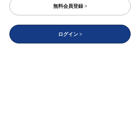
無料会員登録 >
実施した施策
エッチング加工領域で突き抜けた存在になるため
ログイン >
に
、自社の強みを打ち出すだけでなく、
エッチン
グというニッチな市場自体の認知度を向上
させる
ことで、市場の拡大とそれに付随した問合わせ増
加を目指しました。そのため、大枠の「エッチン
グ加工」だけでなく、エッチングを知らない方向
けに「エッチングとは」「薄板金属加工との比
較」などのコンテンツを作成し、
他の加工手段か
らの代替
として検討頂けるようなコンテンツを盛
り込みました。