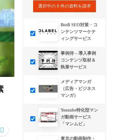
選択中の
8
件の資料を請求
BtoB SEO対策・コ
ンテンツマーケテ
ィングサービス
事例侍 – 導入事例
コンテンツ取材＆
執筆サービス
メディアマンガ
素
（広告・ビジネス
マンガ）
Youtube特化型マン
ガ動画サービス
「マンムビ」
東京の動画制作・