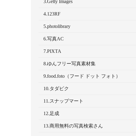
3.Getty Images
4.123RF
5.photolibrary
6.写真AC
7.PIXTA
8.ゆんフリー写真素材集
9.food.foto（フード ドット フォト）
10.タダピク
11.スナップマート
12.足成
13.商用無料の写真検索さん