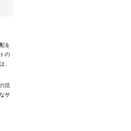
配を
トの
は、
の活
なサ