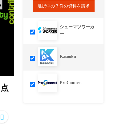
選択中の
3
件の資料を請求
シューマツワーカ
ー
Kasooku
ProConnect
意点