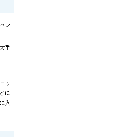
ャン
大手
。
ェッ
どに
に入