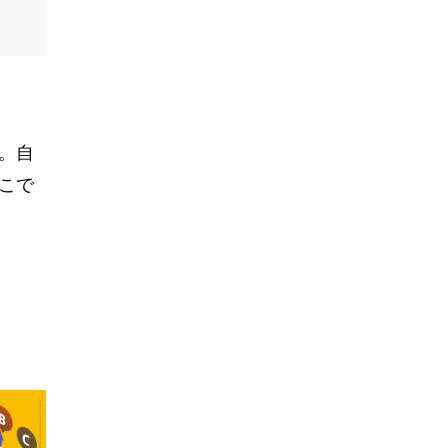
。自
こで