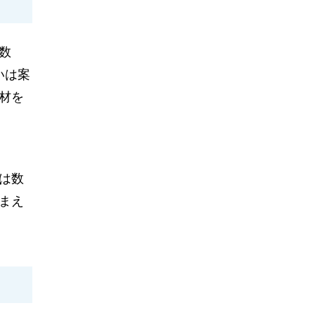
数
いは案
材を
は数
まえ