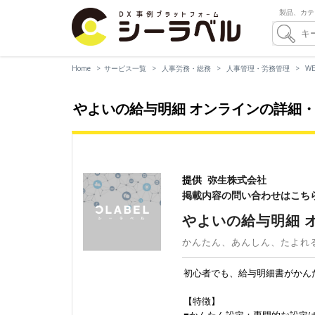
製品、カテ
Home
サービス一覧
人事労務・総務
人事管理・労務管理
W
やよいの給与明細 オンラインの詳細
提供
弥生株式会社
掲載内容の問い合わせはこち
やよいの給与明細 
かんたん、あんしん、たよれ
初心者でも、給与明細書がかん
【特徴】