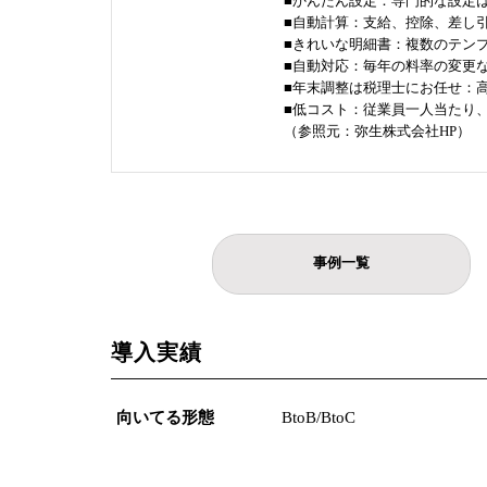
■かんたん設定：専門的な設定
■自動計算：支給、控除、差し
■きれいな明細書：複数のテン
■自動対応：毎年の料率の変更
■年末調整は税理士にお任せ：
■低コスト：従業員一人当たり、
（参照元：弥生株式会社HP）
事例一覧
導入実績
向いてる形態
BtoB/BtoC