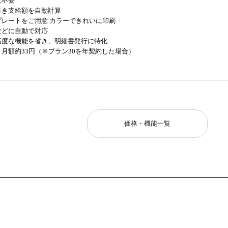
は不要
引き支給額を自動計算
プレートをご用意 カラーできれいに印刷
などに自動で対応
高度な機能を省き、明細書発行に特化
月額約33円（※プラン30を年契約した場合）
価格・機能一覧