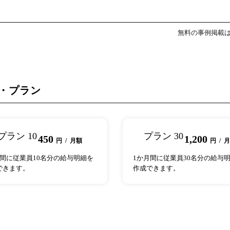
無料の事例掲載
・プラン
プラン 10
プラン 30
450
1,200
円 / 月額
円 / 
月間に従業員10名分の給与明細を
1か月間に従業員30名分の給与
できます。
作成できます。