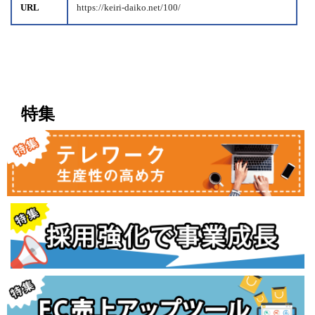
URL
https://keiri-daiko.net/100/
特集