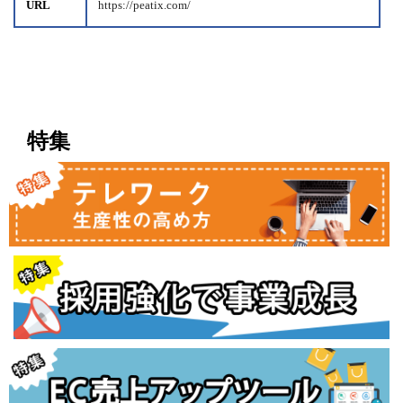
URL
https://peatix.com/
特集