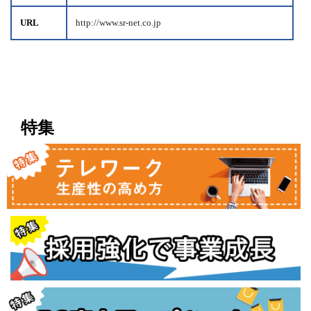
URL
http://www.sr-net.co.jp
特集