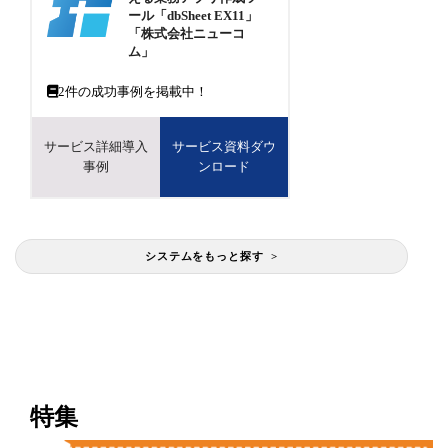
ール「dbSheet EX11」
「株式会社ニューコ
ム」
2
件の成功事例を掲載中！
サービス詳細導入
サービス資料ダウ
事例
ンロード
システムをもっと探す >
特集