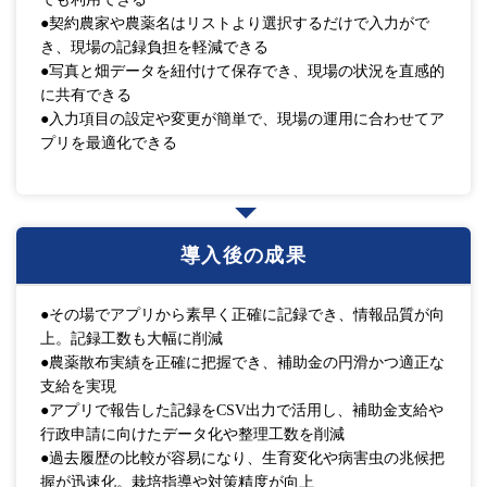
●契約農家や農薬名はリストより選択するだけで入力がで
き、現場の記録負担を軽減できる
●写真と畑データを紐付けて保存でき、現場の状況を直感的
に共有できる
●入力項目の設定や変更が簡単で、現場の運用に合わせてア
プリを最適化できる
導入後の成果
●その場でアプリから素早く正確に記録でき、情報品質が向
上。記録工数も大幅に削減
●農薬散布実績を正確に把握でき、補助金の円滑かつ適正な
支給を実現
●アプリで報告した記録をCSV出力で活用し、補助金支給や
行政申請に向けたデータ化や整理工数を削減
●過去履歴の比較が容易になり、生育変化や病害虫の兆候把
握が迅速化。栽培指導や対策精度が向上