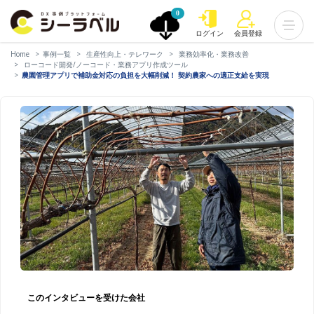
0
ログイン
会員登録
Home
事例一覧
生産性向上・テレワーク
業務効率化・業務改善
ローコード開発/ノーコード・業務アプリ作成ツール
農園管理アプリで補助金対応の負担を大幅削減！ 契約農家への適正支給を実現
このインタビューを受けた会社