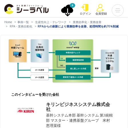
0
ログイン
会員登録
Home
事例一覧
生産性向上・テレワーク
業務効率化・業務改善
RPA・業務自動化
RPAからの刷新により業務効率を改善、処理時間を約70％削減
このインタビューを受けた会社
キリンビジネスシステム株式会
社
基幹システム本部 基幹システム 第3統轄
部 マスター・連携基盤グループ 米村
恵理菜様