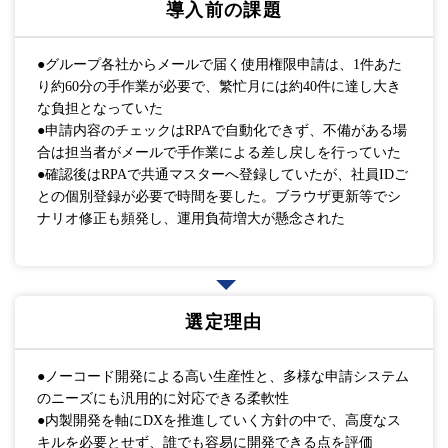
導入前の課題
●グループ各社からメールで届く使用権限申請は、1件あた
り約60分の手作業が必要で、繁忙月には約40件に達し大き
な負担となっていた
●申請内容のチェックはRPAで自動化できず、不備がある場
合は担当者がメールで手作業による差し戻しを行っていた
●確認後はRPAで共通マスターへ登録していたが、社員IDご
との個別登録が必要で時間を要した。ブラウザ更新等でシ
ナリオ修正も頻発し、運用負荷増大が懸念された
選定理由
●ノーコード開発による高い生産性と、多様な申請システム
のニーズにも汎用的に対応できる柔軟性
●内製開発を軸にDXを推進していく方針の中で、高度なス
キルを必要とせず、誰でも容易に開発できる点を評価