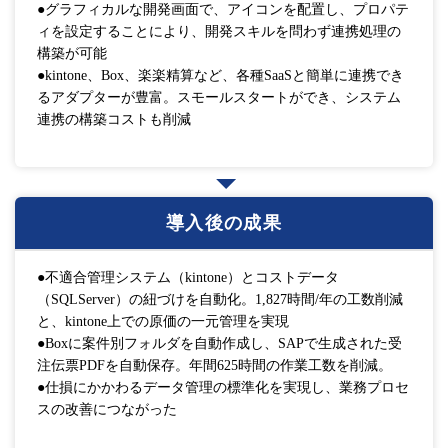
●グラフィカルな開発画面で、アイコンを配置し、プロパテ
ィを設定することにより、開発スキルを問わず連携処理の
構築が可能
●kintone、Box、楽楽精算など、各種SaaSと簡単に連携でき
るアダプターが豊富。スモールスタートができ、システム
連携の構築コストも削減
導入後の成果
●不適合管理システム（kintone）とコストデータ
（SQLServer）の紐づけを自動化。1,827時間/年の工数削減
と、kintone上での原価の一元管理を実現
●Boxに案件別フォルダを自動作成し、SAPで生成された受
注伝票PDFを自動保存。年間625時間の作業工数を削減。
●仕損にかかわるデータ管理の標準化を実現し、業務プロセ
スの改善につながった