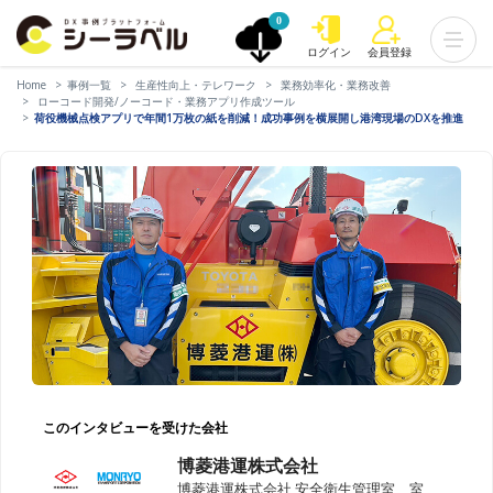
0
ログイン
会員登録
Home
事例一覧
生産性向上・テレワーク
業務効率化・業務改善
ローコード開発/ノーコード・業務アプリ作成ツール
荷役機械点検アプリで年間1万枚の紙を削減！成功事例を横展開し港湾現場のDXを推進
このインタビューを受けた会社
博菱港運株式会社
博菱港運株式会社 安全衛生管理室 室