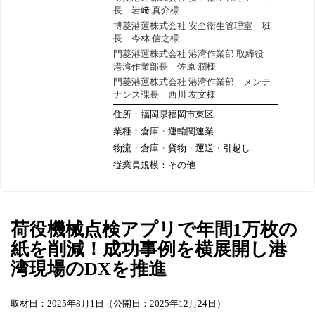
長 岩﨑 真介様
博菱港運株式会社 安全衛生管理室 班
長 今林 信之様
門菱港運株式会社 港湾作業部 取締役
港湾作業部長 佐原 潤様
門菱港運株式会社 港湾作業部 メンテ
ナンス課長 西川 友文様
住所：福岡県福岡市東区
業種：倉庫・運輸関連業
物流・倉庫・貨物・運送・引越し
従業員規模：その他
荷役機械点検アプリで年間1万枚の
紙を削減！成功事例を横展開し港
湾現場のDXを推進
取材日：2025年8月1日（公開日：2025年12月24日）