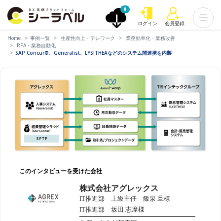
0
ログイン
会員登録
Home
事例一覧
生産性向上・テレワーク
業務効率化・業務改善
RPA・業務自動化
SAP Concur®、Generalist、LYSITHEAなどのシステム間連携を内製
このインタビューを受けた会社
株式会社アグレックス
IT推進部 上級主任 飯泉 旦様
IT推進部 坂田 志摩様