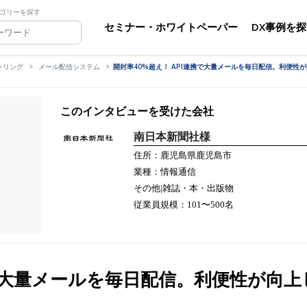
ゴリーを探す
セミナー・ホワイトペーパー
DX事例を
ャリング
メール配信システム
開封率40%超え！ API連携で大量メールを毎日配信。利便性
このインタビューを受けた会社
南日本新聞社様
住所：鹿児島県鹿児島市
業種：情報通信
その他|雑誌・本・出版物
従業員規模：101〜500名
携で大量メールを毎日配信。利便性が向上