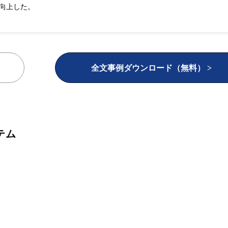
向上した。
全文事例ダウンロード（無料） >
テム