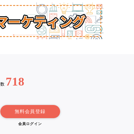
718
例数
無料会員登録
会員ログイン