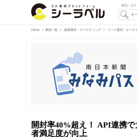
製品、カテ
Home
事例一覧
顧客獲得・マーケティング
リード獲得・ナーチ
開封率40%超え！ API連
者満足度が向上