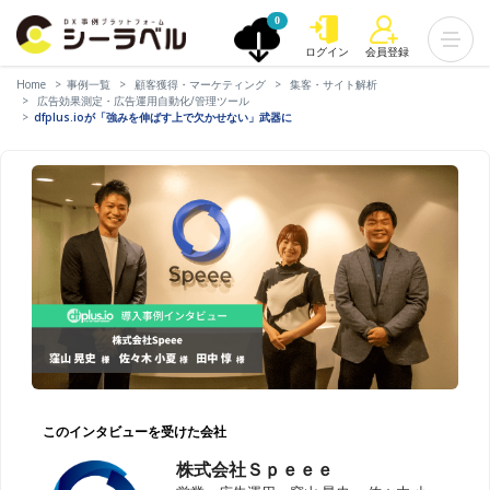
0
ログイン
会員登録
Home
事例一覧
顧客獲得・マーケティング
集客・サイト解析
広告効果測定・広告運用自動化/管理ツール
dfplus.ioが「強みを伸ばす上で欠かせない」武器に
このインタビューを受けた会社
株式会社Ｓｐｅｅｅ