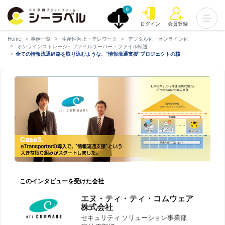
0
ログイン
会員登録
Home
事例一覧
生産性向上・テレワーク
デジタル化・オンライン化
オンラインストレージ・ファイルサーバー・ファイル転送
全ての情報流通経路を取り込むような、"情報流通支援"プロジェクトの核
このインタビューを受けた会社
エヌ・ティ・ティ・コムウェア
株式会社
セキュリティ ソリューション事業部