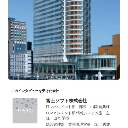
このインタビューを受けた会社
富士ソフト株式会社
ITマネジメント部 部長 山岡 寛典様
ITマネジメント部 情報システム室 主
任 山嵜 学様
総合管理部 業務管理室長 塩川 秀雄