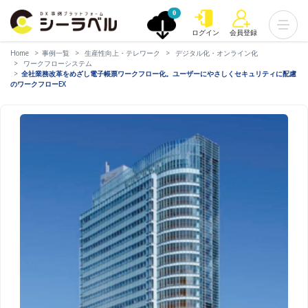
0
ログイン
会員登録
Home
事例一覧
生産性向上・テレワーク
デジタル化・オンライン化
ワークフローシステム
全社業務改革をめざし電子帳票ワークフロー化。ユーザーにやさしくセキュリティに配慮
のワークフローEX