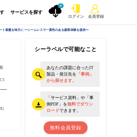
0
探す
サービスを探す
ログイン
会員登録
ート基盤を味方に 〜シームレスで一貫性のある顧客体験を提供〜
シーラベルで可能なこと
長
あなたの課題に合ったIT
製品・発注先を
「事例」
C5
から探せます。
「サービス資料」や「事
例PDF」を
無料でダウン
ス|
ロード
できます。
無料会員登録