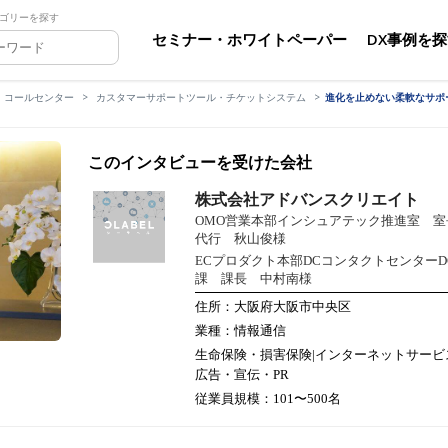
ゴリーを探す
セミナー・ホワイトペーパー
DX事例を
・コールセンター
カスタマーサポートツール・チケットシステム
進化を止めない柔軟なサポ
このインタビューを受けた会社
株式会社アドバンスクリエイト
OMO営業本部インシュアテック推進室 室
代行 秋山俊様
ECプロダクト本部DCコンタクトセンターD
課 課長 中村南様
住所：大阪府大阪市中央区
業種：情報通信
生命保険・損害保険|インターネットサービ
広告・宣伝・PR
従業員規模：101〜500名