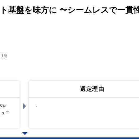
ト基盤を味方に 〜シームレスで一貫
リ開
選定理由
Sや
-
ミュニ