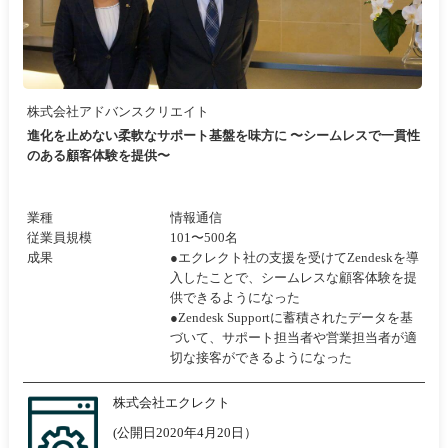
株式会社アドバンスクリエイト
進化を止めない柔軟なサポート基盤を味方に 〜シームレスで一貫性
のある顧客体験を提供〜
業種
情報通信
従業員規模
101〜500名
成果
●エクレクト社の支援を受けてZendeskを導
入したことで、シームレスな顧客体験を提
供できるようになった
●Zendesk Supportに蓄積されたデータを基
づいて、サポート担当者や営業担当者が適
切な接客ができるようになった
株式会社エクレクト
(公開日2020年4月20日）