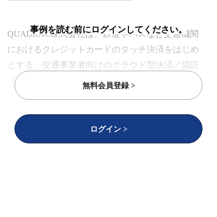
事例を読む前にログインしてください。
QUADRAC株式会社は、鉄道やバスなど交通機関
におけるクレジットカードのタッチ決済をはじめ
とする、交通事業者向けのクラウド型決済／認証
プラットフォームサービス「Q-move」を提供して
無料会員登録 >
います。
近年、公共交通機関へのクレジットカードのタッ
ログイン >
チ決済導入が徐々に広がっており、これまで交通
系ICカードや現金に対応した決済システムを搭載
していたバスにおいても、その流れが強まってい
ます。クレジットカードのタッチ決済は、乗車や
降車の際、バス車両に載せた決済用機材と自社サ
ーバーの間での通信が必要となります。今回、そ