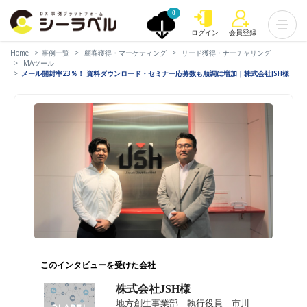
0
ログイン
会員登録
Home
事例一覧
顧客獲得・マーケティング
リード獲得・ナーチャリング
MAツール
メール開封率23％！ 資料ダウンロード・セミナー応募数も順調に増加｜株式会社JSH様
このインタビューを受けた会社
株式会社JSH様
地方創生事業部 執行役員 市川