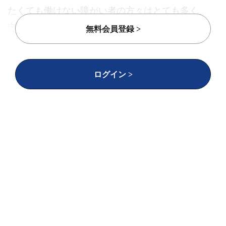
たくても働けない障がい者の方々はとても多く、
中でも働き口が少ない地方の障がい者の方々にと
無料会員登録 >
っては、その問題はより顕著になります。そこ
で、私たちは、働きたい地方の障がい者の方々と
障がい者の雇用に悩んでいる企業を繋げる事が出
ログイン >
来ないかと考えました。
このような課題を解決するために、私たちは障が
い者雇用支援の事業を行っています。具体的に
は、現地の障がい者の方と本州の障がい者雇用義
務のある企業を結びつけ、私たちが五島列島で運
営する農園で働いてもらうという仕組みです。
BowNowは、私たちが企業の人事部門などに障が
い者雇用支援の営業を促進するために活用してい
ます。