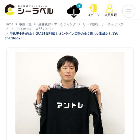
0
ログイン
会員登録
Home
事例一覧
顧客獲得・マーケティング
リード獲得・ナーチャリング
チャットボット・WEBチャット
申込率44%向上！CPA61％削減！ オンライン広告の全く新しい動線としての
ChatBook！