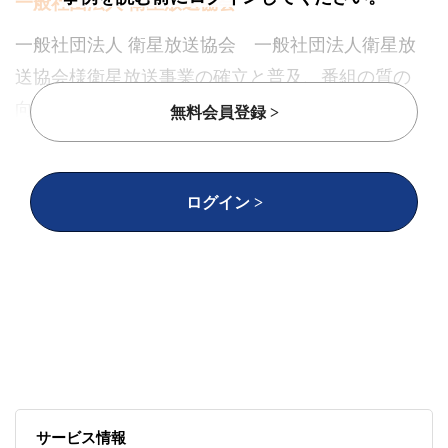
一般社団法人 衛星放送協会
一般社団法人 衛星放送協会 一般社団法人衛星放
送協会様衛星放送事業の確立と普及、番組の質の
向上及び放送倫理の高揚につとめるため、衛星放
無料会員登録 >
送に関する技術、経営、番組などの諸問題につい
ての調査・研究。衛星放送事業に関する啓蒙、広
ログイン >
報並びに、機関紙の発行及び資料の収集・公開な
どに取り組む。事務局次長 﨑山様にお話を伺いま
した。
サービス情報