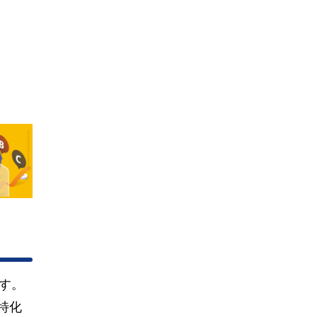
す。
特化