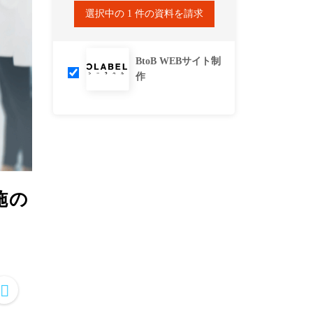
選択中の
1
件の資料を請求
BtoB WEBサイト制
作
施の