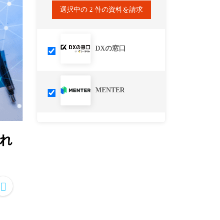
選択中の
2
件の資料を請求
DXの窓口
MENTER
れ