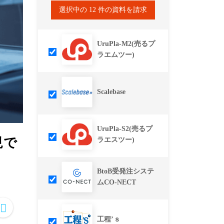
選択中の
12
件の資料を請求
UruPla-M2(売るプ
ラエムツー)
Scalebase
UruPla-S2(売るプ
現で
ラエスツー)
BtoB受発注システ
ムCO-NECT
工程’ｓ