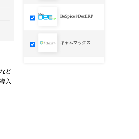
BeSpice®DecERP
キャムマックス
作など
ル導入