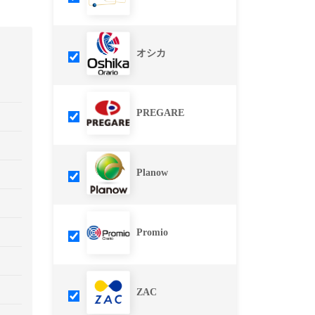
オシカ
PREGARE
Planow
Promio
ZAC