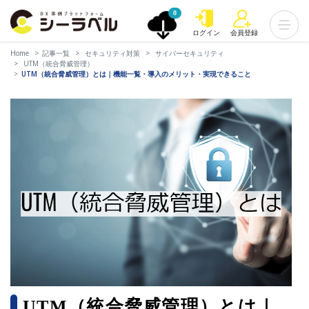
0
ログイン
会員登録
Home
記事一覧
セキュリティ対策
サイバーセキュリティ
UTM（統合脅威管理）
UTM（統合脅威管理）とは｜機能一覧・導入のメリット・実現できること
UTM（統合脅威管理）とは｜