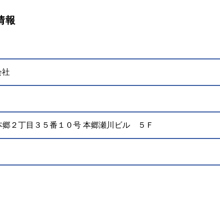
情報
会社
文京区本郷２丁目３５番１０号 本郷瀬川ビル ５Ｆ