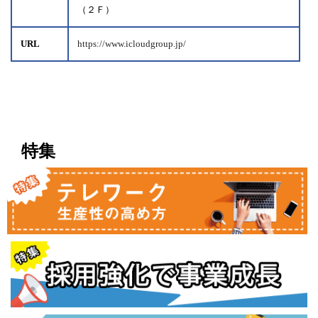
（２Ｆ）
URL
https://www.icloudgroup.jp/
特集