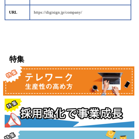
URL
https://digisign.jp/company/
特集