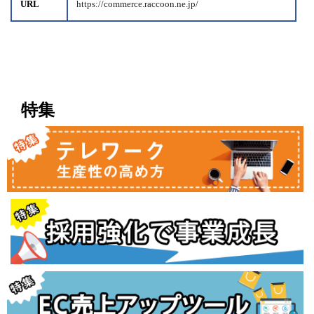
URL
https://commerce.raccoon.ne.jp/
特集