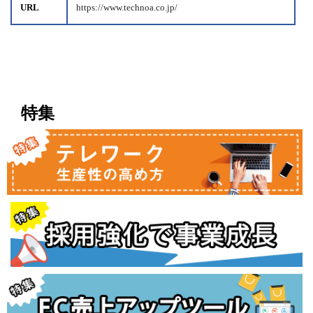
URL
https://www.technoa.co.jp/
特集